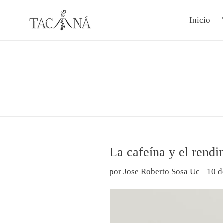
Ir
directamente
Inicio
al
contenido
La cafeína y el rend
por Jose Roberto Sosa Uc
10 d