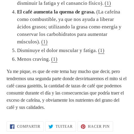
disminuir la fatiga y el cansancio físico).
(1)
El café aumenta la quema de grasa.
(La cafeína
como combustible, ya que nos ayuda a liberar
ácidos grasos; utilizando la grasa como energía y
conservar los carbohidratos para aumentar
músculos).
(1)
Disminuye el dolor muscular y fatiga.
(1)
Menos craving.
(1)
Ya me pique, es que de este tema hay mucho que decir, pero
tendremos una segunda parte donde desvirtuaremos el mito si el
café causa gastritis, la cantidad de tazas de café que podemos
consumir durante el día y las consecuencias que podría traer el
exceso de cafeína, y obviamente los nutrientes del grano del
café y sus calidades.
COMPARTIR
TUITEAR
PINEAR
COMPARTIR
TUITEAR
HACER PIN
EN
EN
EN
FACEBOOK
TWITTER
PINTEREST