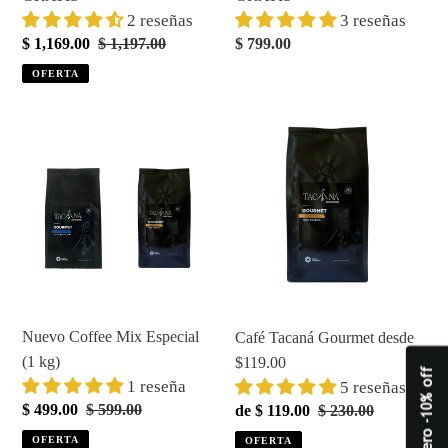
2 reseñas
3 reseñas
Precio
$ 1,169.00
Precio
$ 1,197.00
Precio
$ 799.00
de
habitual
habitual
OFERTA
venta
Nuevo
Café
Coffee
Tacaná
Mix
Gourmet
Especial
desde
(1
$119.00
kg)
Nuevo Coffee Mix Especial
Café Tacaná Gourmet desde
(1 kg)
$119.00
Quiero -10% off
1 reseña
5 reseñas
Precio
$ 499.00
Precio
$ 599.00
Precio
de $ 119.00
Precio
$ 230.00
de
habitual
de
habitual
OFERTA
OFERTA