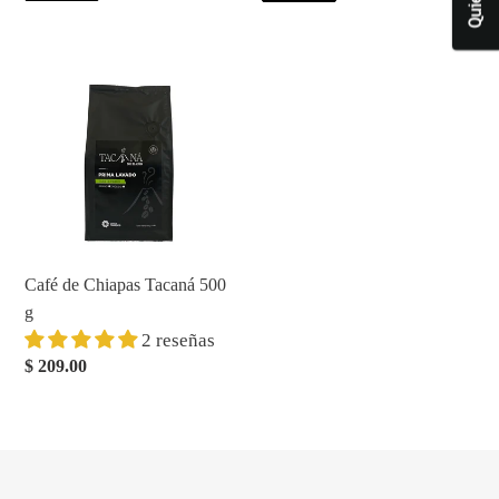
venta
venta
Café
de
Chiapas
Tacaná
500
g
Café de Chiapas Tacaná 500
g
2 reseñas
Precio
$ 209.00
habitual