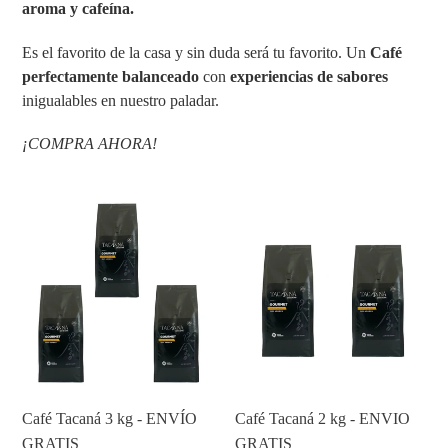
aroma y cafeína.
:
Es el favorito de la casa y sin duda será tu favorito. Un
Café
perfectamente balanceado
con
experiencias de sabores
inigualables en nuestro paladar.
¡COMPRA AHORA!
Café
Café
Tacaná
Tacaná
3
2
kg
kg
-
-
ENVÍO
ENVIO
GRATIS
GRATIS
Café Tacaná 3 kg - ENVÍO
Café Tacaná 2 kg - ENVIO
GRATIS
GRATIS