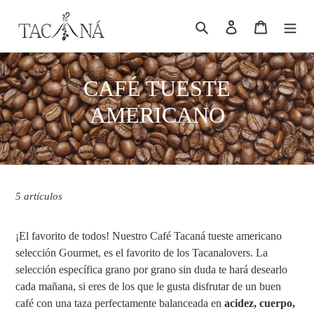
Ir
Buscar
Ingresar
Carrito
directamente
al
contenido
C
CAFÉ TUESTE
o
AMERICANO
l
e
c
5 artículos
c
¡El favorito de todos! Nuestro Café Tacaná tueste americano
i
selección Gourmet, es el favorito de los Tacanalovers. La
ó
selección específica grano por grano sin duda te hará desearlo
cada mañana, si eres de los que le gusta disfrutar de un buen
n
café con una taza
perfectamente balanceada en
acidez, cuerpo,