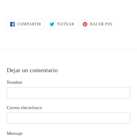
COMPARTIR
TUITEAR
PINEAR
COMPARTIR
TUITEAR
HACER PIN
EN
EN
EN
FACEBOOK
TWITTER
PINTEREST
Dejar un comentario
Nombre
Correo electrónico
Mensaje